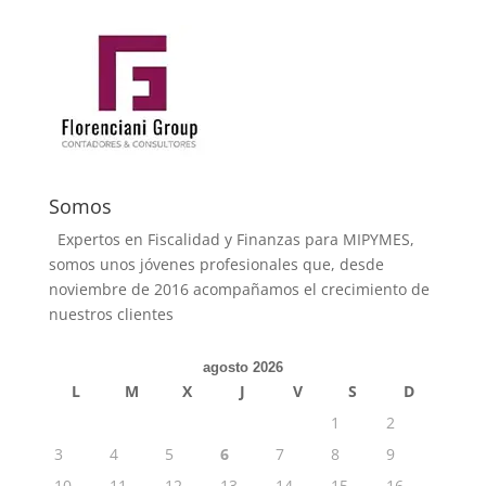
Somos
Expertos en Fiscalidad y Finanzas para MIPYMES,
somos unos jóvenes profesionales que, desde
noviembre de 2016 acompañamos el crecimiento de
nuestros clientes
agosto 2026
L
M
X
J
V
S
D
1
2
3
4
5
6
7
8
9
10
11
12
13
14
15
16